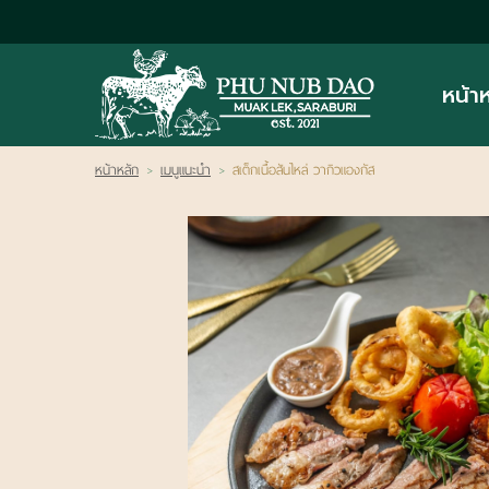
LOGIN
|
หน้า
REGISTER
หน้าหลัก
หน้าหลัก
เมนูแนะนำ
สเต็กเนื้อสันไหล่ วากิวแองกัส
>
>
สินค้า
ติดต่อ
เรา
ข่าวสาร
เมนู
อาหาร
ข้อมูล
ร้าน
อาหาร